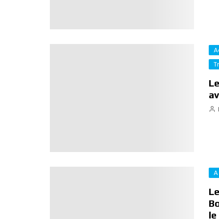
A
T
Le
av
A
Le
Bo
le