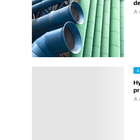
de
A
Hy
pr