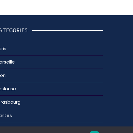
ATÉGORIES
ris
arseille
yon
oulouse
trasbourg
antes