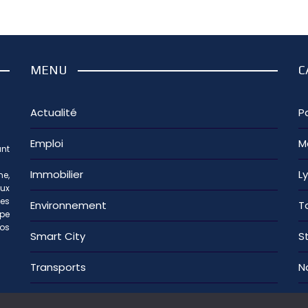
MENU
C
Actualité
Pa
Emploi
M
nt
Immobilier
L
e,
aux
les
Environnement
T
ipe
os
Smart City
S
Transports
N