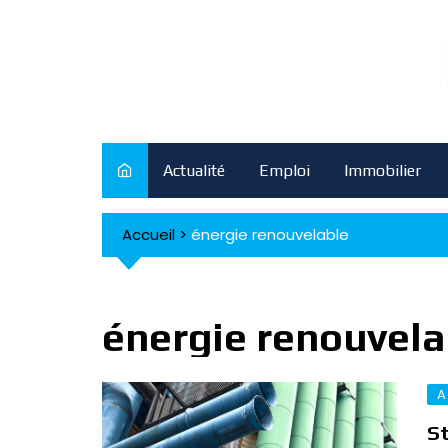
Skip
to
content
Actualité
Emploi
Immobilier
Accueil
>
énergie renouvelable
énergie renouvela
A
St