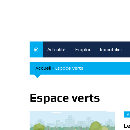
Skip
to
content
Actualité
Emploi
Immobilier
Accueil
>
Espace verts
Espace verts
A
Le