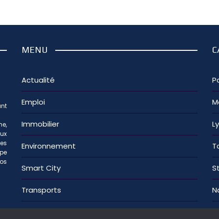
MENU
C
Actualité
Pa
Emploi
M
nt
Immobilier
L
e,
aux
les
Environnement
T
ipe
os
Smart City
S
Transports
N