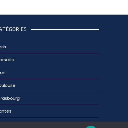
ATÉGORIES
ris
arseille
yon
oulouse
trasbourg
antes