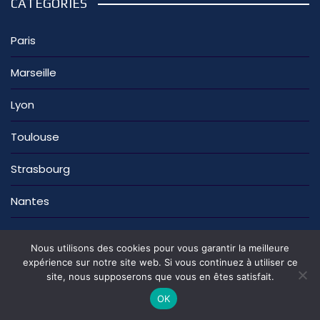
CATÉGORIES
Paris
Marseille
Lyon
Toulouse
Strasbourg
Nantes
Nous utilisons des cookies pour vous garantir la meilleure
expérience sur notre site web. Si vous continuez à utiliser ce
site, nous supposerons que vous en êtes satisfait.
La rédaction
Nous contacter
Mentions légales
Politique de confidentialité
OK