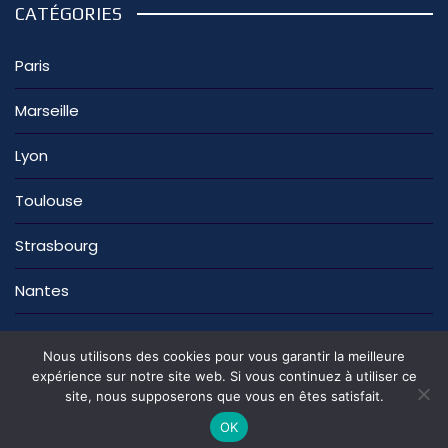
CATÉGORIES
Paris
Marseille
Lyon
Toulouse
Strasbourg
Nantes
Nous utilisons des cookies pour vous garantir la meilleure
expérience sur notre site web. Si vous continuez à utiliser ce
site, nous supposerons que vous en êtes satisfait.
La rédaction
Nous contacter
Mentions légales
Politique de confidentialité
OK