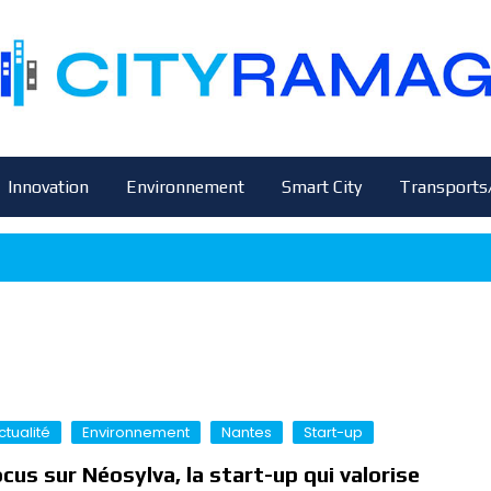
Innovation
Environnement
Smart City
Transports
ctualité
Environnement
Nantes
Start-up
cus sur Néosylva, la start-up qui valorise