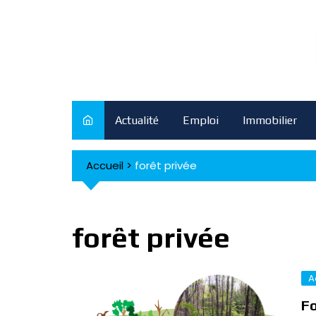
Skip
to
content
Actualité
Emploi
Immobilier
Accueil
>
forêt privée
forêt privée
A
Fo