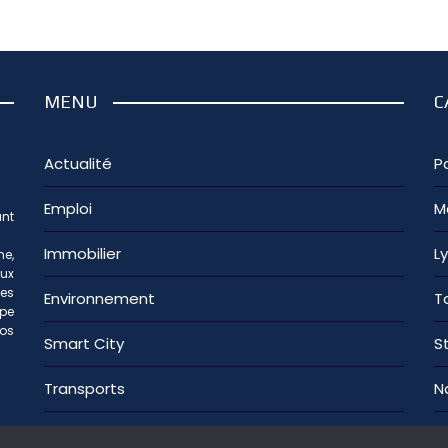
MENU
C
Actualité
Pa
Emploi
M
nt
Immobilier
L
e,
aux
les
Environnement
T
ipe
os
Smart City
S
Transports
N