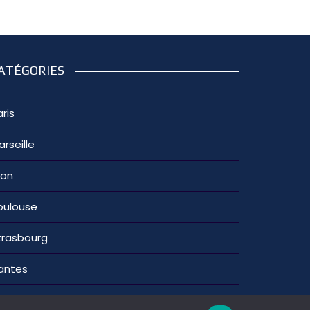
ATÉGORIES
ris
arseille
yon
oulouse
trasbourg
antes