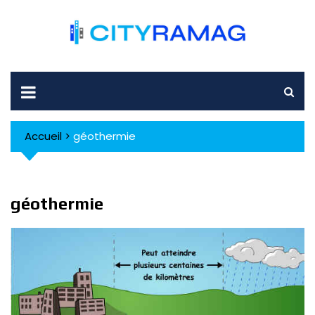
Skip
to
content
Accueil
>
géothermie
géothermie