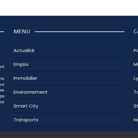
MENU
C
Actualité
Pa
Emploi
M
nt
Immobilier
L
e,
aux
les
Environnement
T
ipe
os
Smart City
S
Transports
N