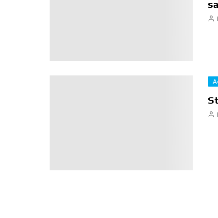
sa
A
St