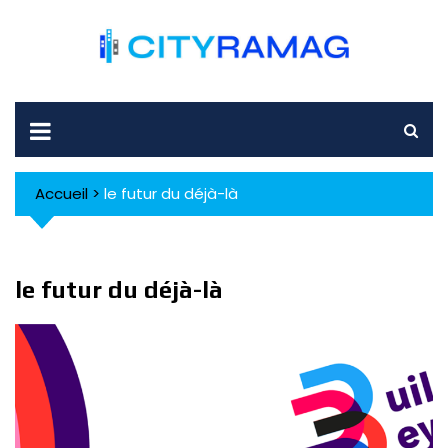
Skip
to
content
Accueil
>
le futur du déjà-là
le futur du déjà-là