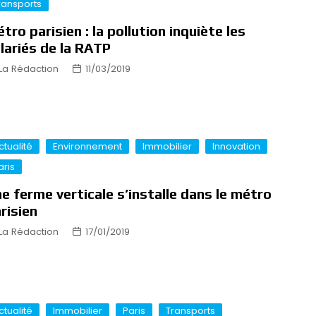
ransports
tro parisien : la pollution inquiète les
lariés de la RATP
La Rédaction
11/03/2019
ctualité
Environnement
Immobilier
Innovation
aris
e ferme verticale s’installe dans le métro
risien
La Rédaction
17/01/2019
ctualité
Immobilier
Paris
Transports