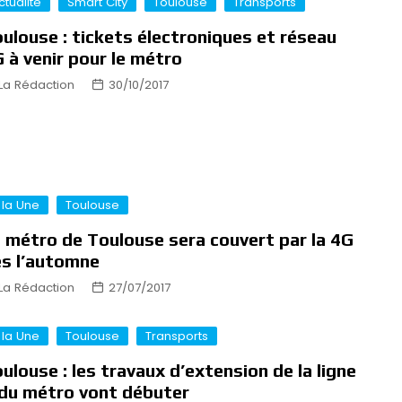
ctualité
Smart City
Toulouse
Transports
ulouse : tickets électroniques et réseau
 à venir pour le métro
La Rédaction
30/10/2017
 la Une
Toulouse
 métro de Toulouse sera couvert par la 4G
s l’automne
La Rédaction
27/07/2017
 la Une
Toulouse
Transports
ulouse : les travaux d’extension de la ligne
du métro vont débuter