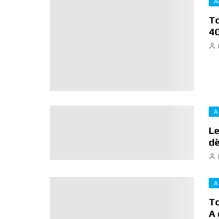
A
To
4G
A
Le
dè
A
To
A 