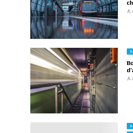
ch
A
Bo
d’
A