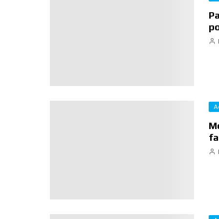
Pa
po
A
Mé
fa