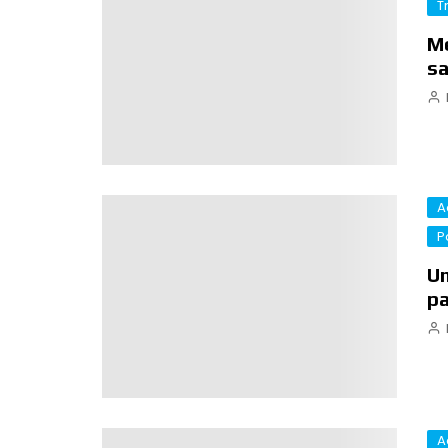
T
Mé
sa
A
P
Un
pa
A