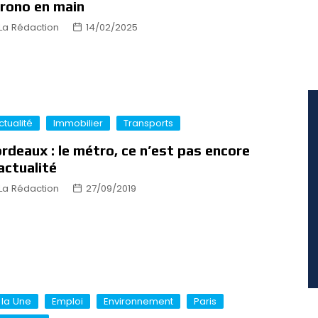
rono en main
La Rédaction
14/02/2025
ctualité
Immobilier
Transports
rdeaux : le métro, ce n’est pas encore
actualité
La Rédaction
27/09/2019
 la Une
Emploi
Environnement
Paris