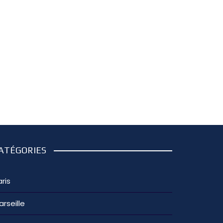
ATÉGORIES
ris
arseille