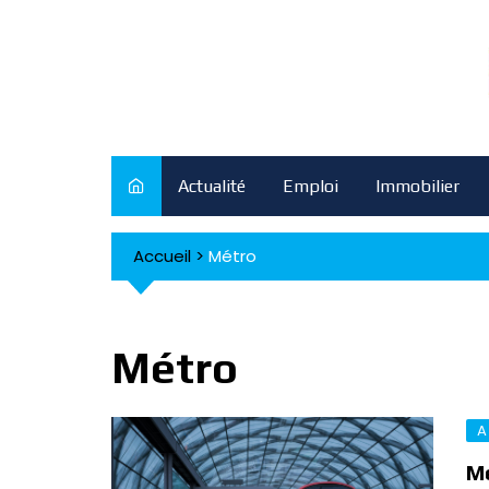
Skip
to
content
Actualité
Emploi
Immobilier
Accueil
>
Métro
Métro
A
Mé