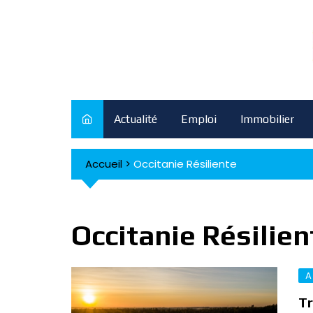
Skip
to
content
Actualité
Emploi
Immobilier
Accueil
>
Occitanie Résiliente
Occitanie Résilien
A
Tr