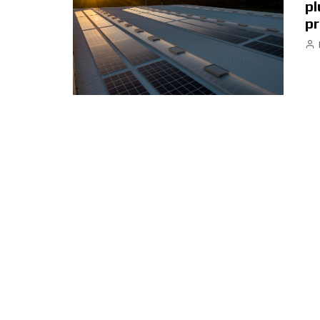
pl
pr