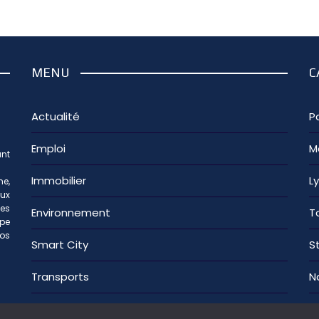
MENU
C
Actualité
Pa
Emploi
M
nt
Immobilier
L
e,
aux
les
Environnement
T
ipe
os
Smart City
S
Transports
N