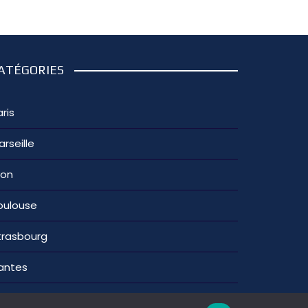
ATÉGORIES
ris
arseille
yon
oulouse
trasbourg
antes