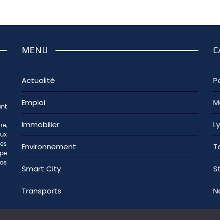
MENU
C
Actualité
Pa
Emploi
M
nt
Immobilier
L
e,
aux
les
Environnement
T
ipe
os
Smart City
S
Transports
N