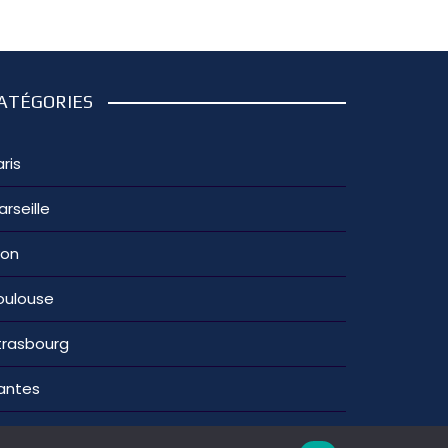
ATÉGORIES
ris
arseille
yon
oulouse
trasbourg
antes