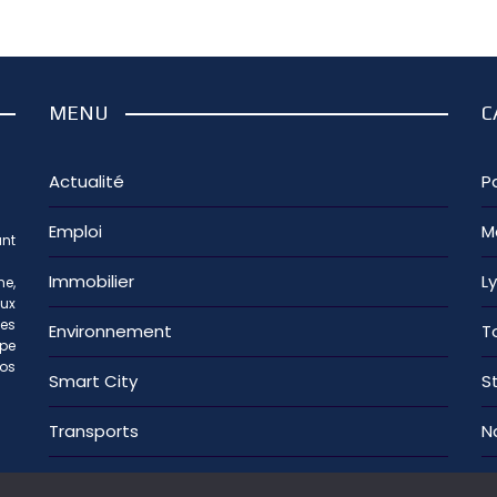
MENU
C
Actualité
Pa
Emploi
M
nt
Immobilier
L
e,
aux
les
Environnement
T
ipe
os
Smart City
S
Transports
N