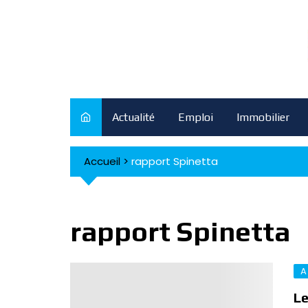
Skip
to
content
Actualité
Emploi
Immobilier
Accueil
>
rapport Spinetta
rapport Spinetta
A
Le