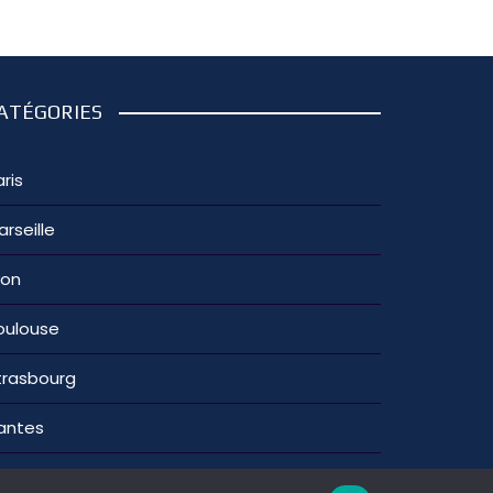
ATÉGORIES
ris
arseille
yon
oulouse
trasbourg
antes