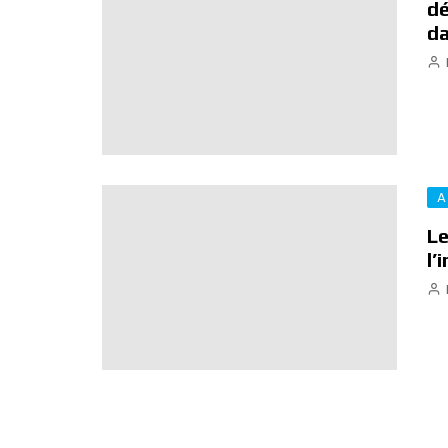
d
da
A
Le
l’