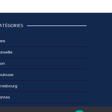
ATÉGORIES
ris
arseille
yon
oulouse
trasbourg
antes