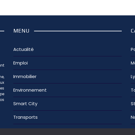
MENU
C
Actualité
Pa
Emploi
M
nt
Immobilier
L
e,
aux
les
Environnement
T
ipe
os
Smart City
S
Transports
N