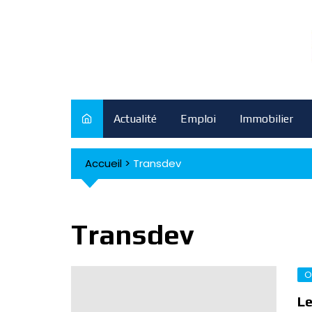
Skip
to
content
Actualité
Emploi
Immobilier
Accueil
>
Transdev
Transdev
O
Le