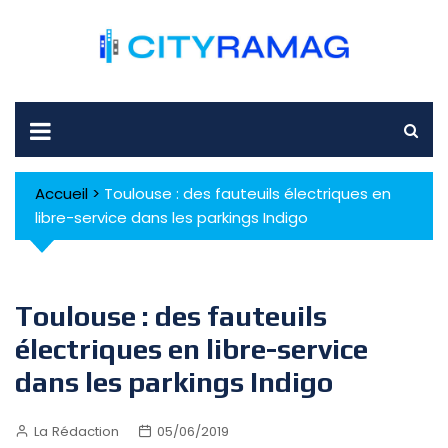
Skip
to
content
Accueil
>
Toulouse : des fauteuils électriques en
libre-service dans les parkings Indigo
Toulouse : des fauteuils
électriques en libre-service
dans les parkings Indigo
La Rédaction
05/06/2019