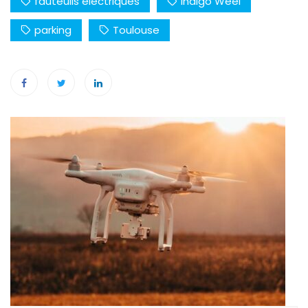
fauteuils électriques
Indigo Weel
parking
Toulouse
Navigation
de
l’article