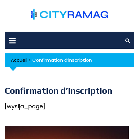
Skip
to
content
Accueil
>
Confirmation d’inscription
Confirmation d’inscription
[wysija_page]