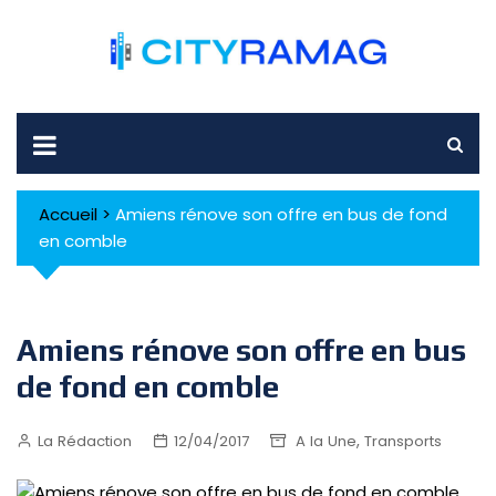
Skip
to
content
Accueil
>
Amiens rénove son offre en bus de fond
en comble
Amiens rénove son offre en bus
de fond en comble
,
La Rédaction
12/04/2017
A la Une
Transports