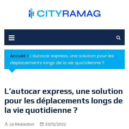
Skip
to
content
Accueil
>
L’autocar express, une solution pour les
déplacements longs de la vie quotidienne ?
L’autocar express, une solution
pour les déplacements longs de
la vie quotidienne ?
La Rédaction
23/12/2022