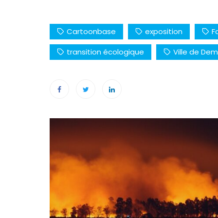
Cartoonbase
exposition
F
transition écologique
Ville de Dem
Navigation
de
l’article