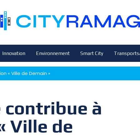
Innovation
Environnement
Smart City
Transports
on « Ville de Demain »
 contribue à
« Ville de