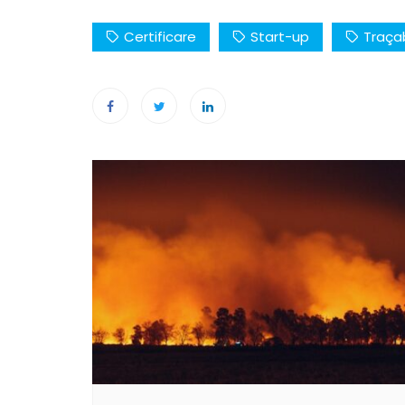
Certificare
Start-up
Traçab
Navigation
de
l’article