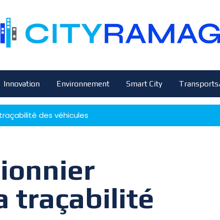
Innovation
Environnement
Smart City
Transports
 traçabilité des véhicules
pionnier
a traçabilité