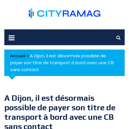
Skip
to
content
Accueil
>
A Dijon, il est désormais possible de
payer son titre de transport à bord avec une CB
sans contact
A Dijon, il est désormais
possible de payer son titre de
transport à bord avec une CB
sans contact