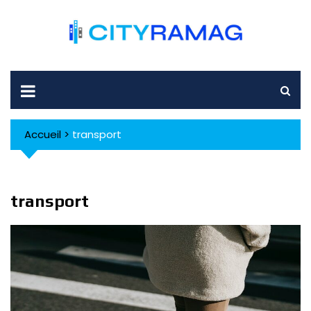
Skip
to
content
Accueil
>
transport
transport