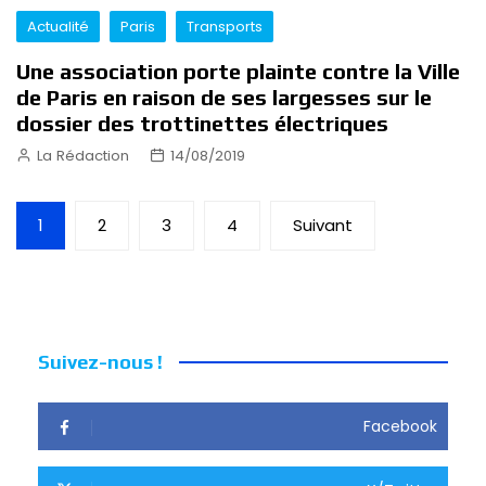
Actualité
Paris
Transports
Une association porte plainte contre la Ville
de Paris en raison de ses largesses sur le
dossier des trottinettes électriques
La Rédaction
14/08/2019
Pagination
1
2
3
4
Suivant
des
publications
Suivez-nous !
Facebook