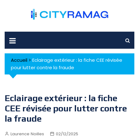
Skip
to
content
Accueil
>
Eclairage extérieur : la fiche CEE révisée
pour lutter contre la fraude
Eclairage extérieur : la fiche
CEE révisée pour lutter contre
la fraude
Laurence Noilles
02/12/2025