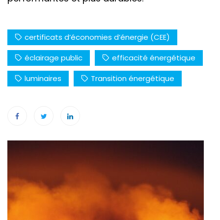
certificats d’économies d’énergie (CEE)
éclairage public
efficacité énergétique
luminaires
Transition énergétique
Navigation
de
l’article