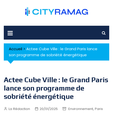
Skip
to
content
Accueil
>
Actee Cube Ville : le Grand Paris lance
son programme de sobriété énergétique
Actee Cube Ville : le Grand Paris
lance son programme de
sobriété énergétique
,
La Rédaction
20/01/2025
Environnement
Paris