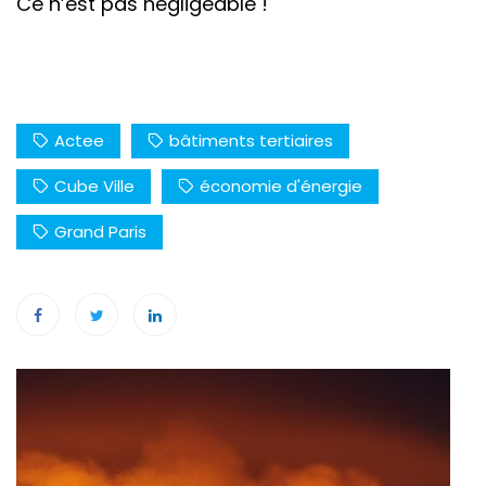
Ce n’est pas négligeable !
Actee
bâtiments tertiaires
Cube Ville
économie d'énergie
Grand Paris
Navigation
de
l’article