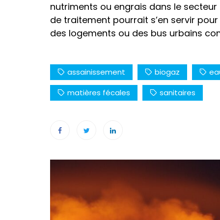
nutriments ou engrais dans le secteur 
de traitement pourrait s’en servir po
des logements ou des bus urbains com
assainissement
biogaz
ea
matières fécales
sanitaires
Navigation
de
l’article