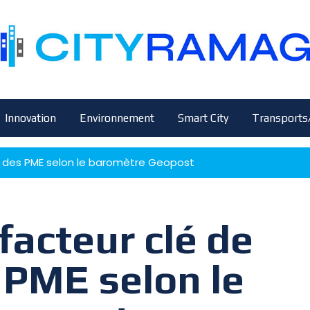
Innovation
Environnement
Smart City
Transports
ite des PME selon le baromètre Geopost
 facteur clé de
 PME selon le