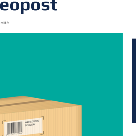
Geopost
alité