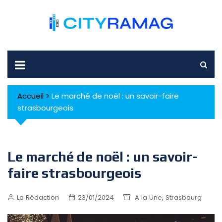
Skip
to
content
Accueil
>
Le marché de noël : un savoir-faire
strasbourgeois
Le marché de noël : un savoir-
faire strasbourgeois
,
La Rédaction
23/01/2024
A la Une
Strasbourg