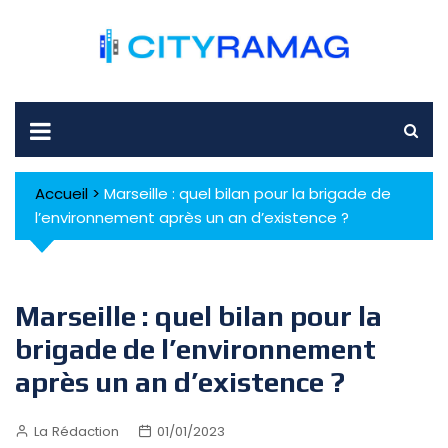
Skip
to
content
Accueil
>
Marseille : quel bilan pour la brigade de
l’environnement après un an d’existence ?
Marseille : quel bilan pour la
brigade de l’environnement
après un an d’existence ?
La Rédaction
01/01/2023