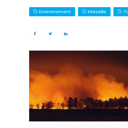
Environnement
Marseille
T
Navigation
de
l’article