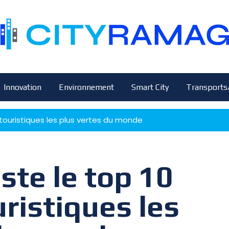
Innovation
Environnement
Smart City
Transports
es touristiques les plus vertes du monde
ste le top 10
uristiques les