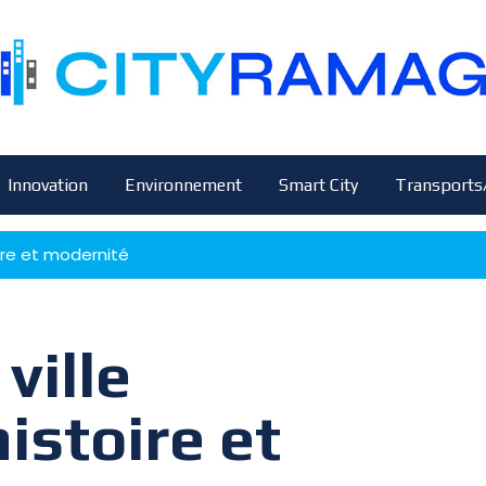
Innovation
Environnement
Smart City
Transports
oire et modernité
ville
istoire et