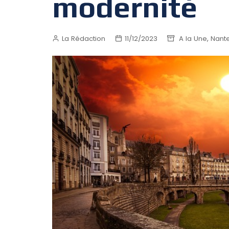
modernité
,
La Rédaction
11/12/2023
A la Une
Nant