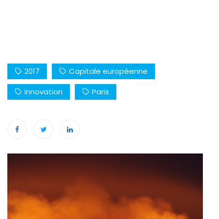
2017
Capitale européenne
Innovation
Paris
Navigation
de
l’article