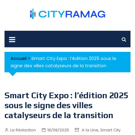
Skip
to
content
Accueil
>
Smart City Expo : l’édition 2025 sous le
signe des villes catalyseurs de la transition
Smart City Expo : l’édition 2025
sous le signe des villes
catalyseurs de la transition
,
La Rédaction
18/08/2025
A la Une
Smart City