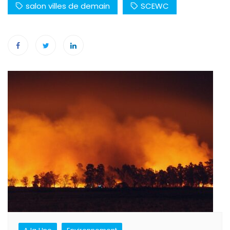
salon villes de demain
SCEWC
Navigation
de
l’article