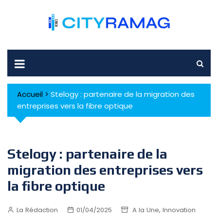
Skip
to
content
Accueil
>
Stelogy : partenaire de la migration des
entreprises vers la fibre optique
Stelogy : partenaire de la
migration des entreprises vers
la fibre optique
,
La Rédaction
01/04/2025
A la Une
Innovation