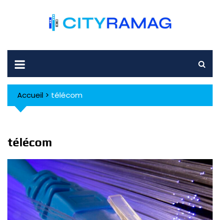
Skip
to
content
Accueil
>
télécom
télécom