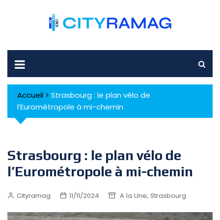
Skip
to
content
Accueil
>
Strasbourg : le plan vélo de
l’Eurométropole à mi-chemin
Strasbourg : le plan vélo de
l’Eurométropole à mi-chemin
,
Cityramag
11/11/2024
A la Une
Strasbourg