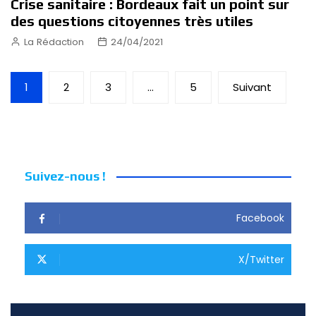
Crise sanitaire : Bordeaux fait un point sur
des questions citoyennes très utiles
La Rédaction
24/04/2021
Pagination
1
2
3
…
5
Suivant
des
publications
Suivez-nous !
Facebook
X/Twitter