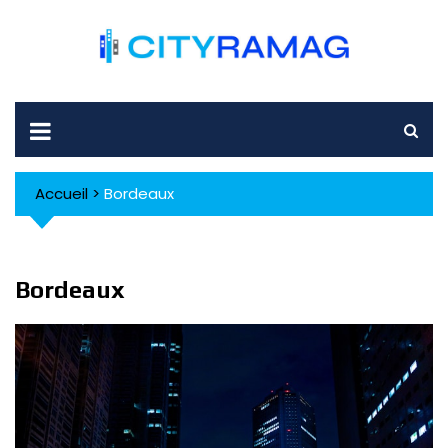
Skip
to
content
Accueil
>
Bordeaux
Bordeaux