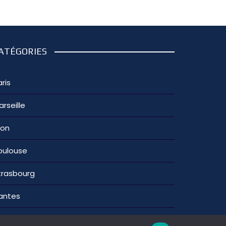
ATÉGORIES
ris
arseille
yon
oulouse
trasbourg
antes