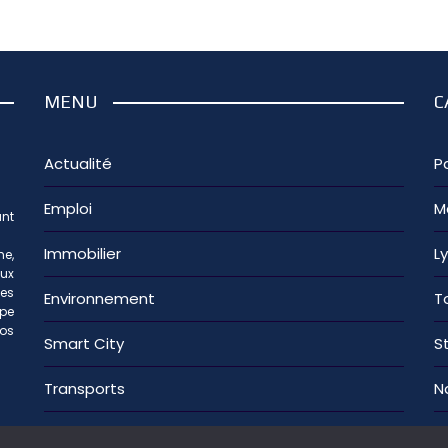
MENU
C
Actualité
Pa
Emploi
M
nt
Immobilier
L
e,
aux
les
Environnement
T
ipe
os
Smart City
S
Transports
N