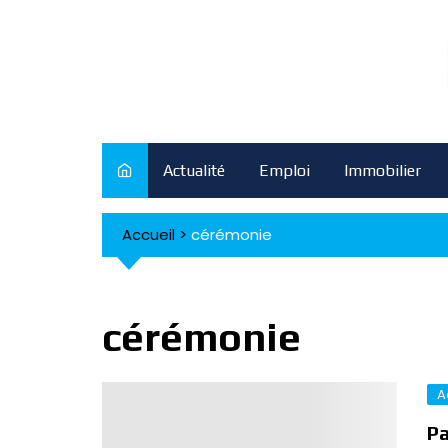
Skip
to
content
Actualité
Emploi
Immobilier
Accueil
>
cérémonie
cérémonie
A
Pa