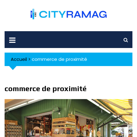
Skip
to
content
Accueil
>
commerce de proximité
commerce de proximité