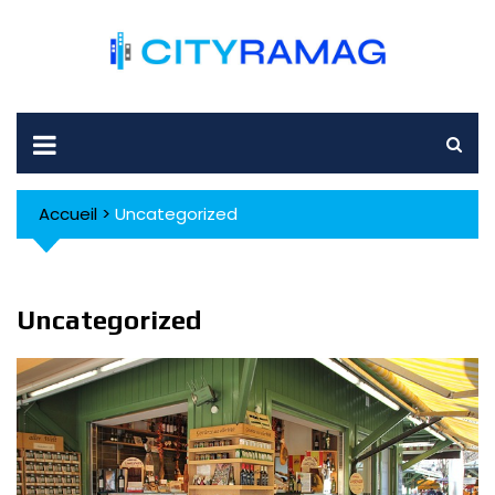
Skip
to
content
Accueil
>
Uncategorized
Uncategorized