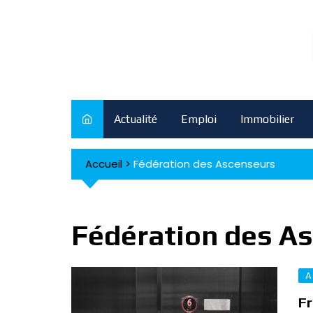
Skip
to
content
Actualité
Emploi
Immobilier
Accueil
>
Fédération des Ascenseurs
Fédération des A
A
Fr