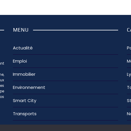
MENU
C
Actualité
Pa
Emploi
M
nt
Immobilier
L
e,
aux
les
Environnement
T
ipe
os
Smart City
S
Transports
N