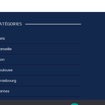
ATÉGORIES
ris
arseille
yon
oulouse
trasbourg
antes