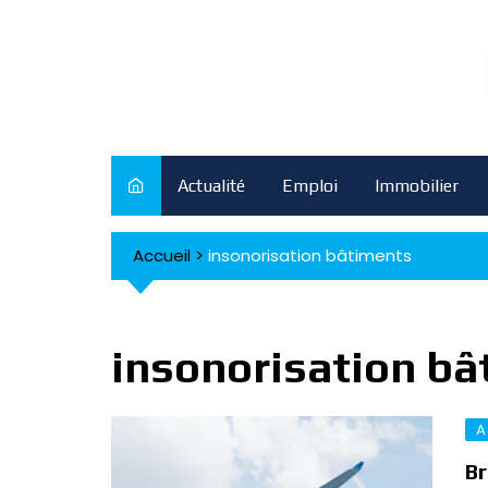
Skip
to
content
Actualité
Emploi
Immobilier
Accueil
>
insonorisation bâtiments
insonorisation bâ
A
Br