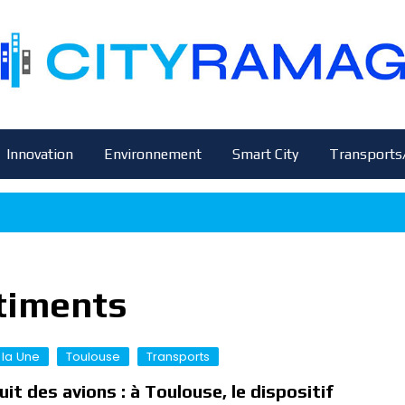
Innovation
Environnement
Smart City
Transports
timents
 la Une
Toulouse
Transports
uit des avions : à Toulouse, le dispositif