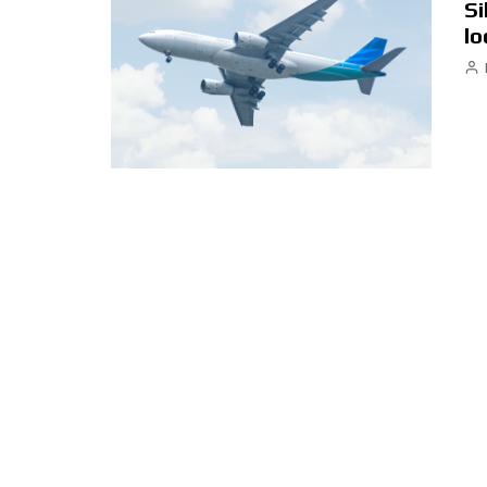
Si
lo