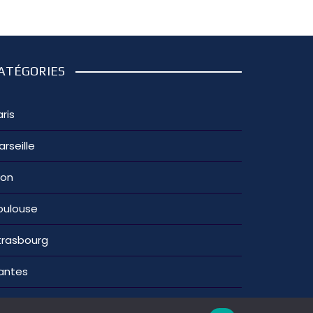
ATÉGORIES
ris
arseille
yon
oulouse
trasbourg
antes