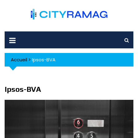
Skip
to
content
Accueil
>
Ipsos-BVA
Ipsos-BVA