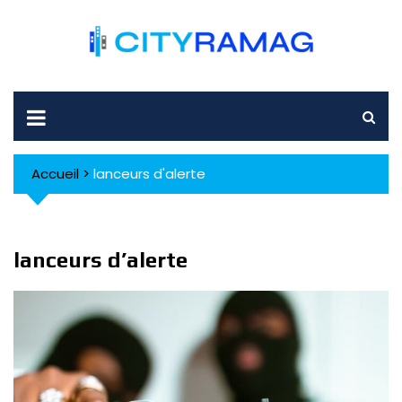
Skip
to
content
Accueil
>
lanceurs d'alerte
lanceurs d’alerte