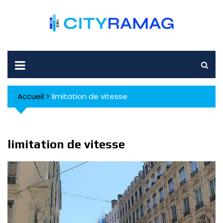
Skip
to
content
Accueil
>
limitation de vitesse
limitation de vitesse