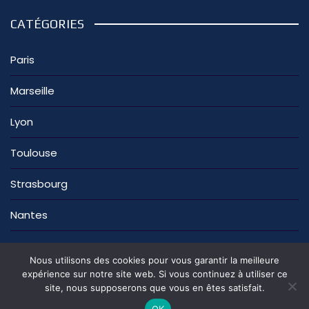
CATÉGORIES
Paris
Marseille
Lyon
Toulouse
Strasbourg
Nantes
Nous utilisons des cookies pour vous garantir la meilleure
expérience sur notre site web. Si vous continuez à utiliser ce
site, nous supposerons que vous en êtes satisfait.
La rédaction
Nous contacter
Mentions légales
Politique de confidentialité
OK