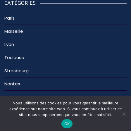
CATÉGORIES
Paris
Marseille
Lyon
Toulouse
Strasbourg
Nantes
Nous utilisons des cookies pour vous garantir la meilleure
expérience sur notre site web. Si vous continuez à utiliser ce
site, nous supposerons que vous en êtes satisfait.
La rédaction
Nous contacter
Mentions légales
Politique de confidentialité
OK