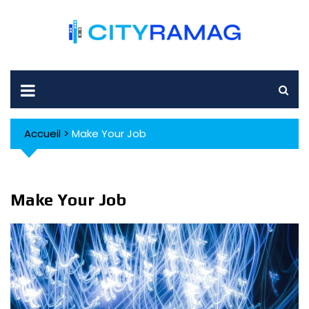
Skip
to
content
Accueil
>
Make Your Job
Make Your Job