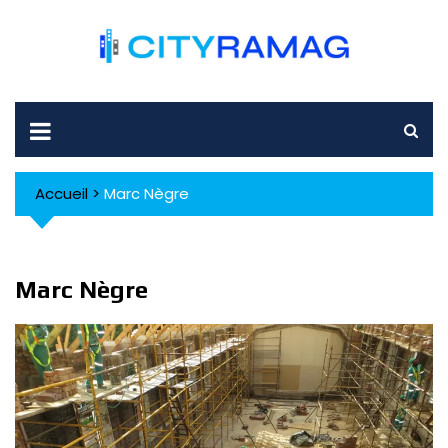
Skip
to
content
Accueil
>
Marc Nègre
Marc Nègre