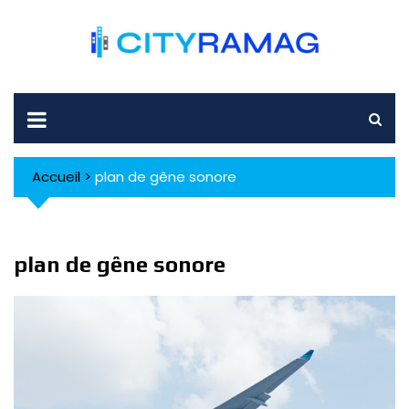
Skip
to
content
Accueil
>
plan de gêne sonore
plan de gêne sonore