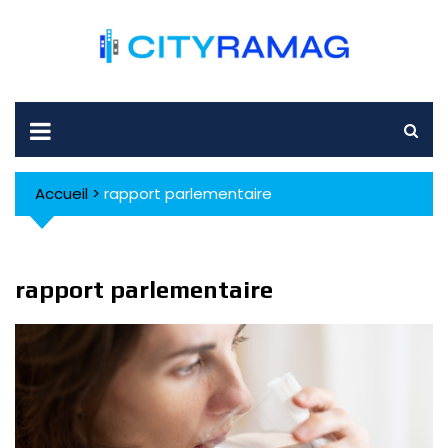
Skip
to
content
Accueil
>
rapport parlementaire
rapport parlementaire