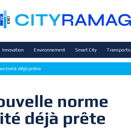
Innovation
Environnement
Smart City
Transports
nectivité déjà prête
nouvelle norme
ité déjà prête