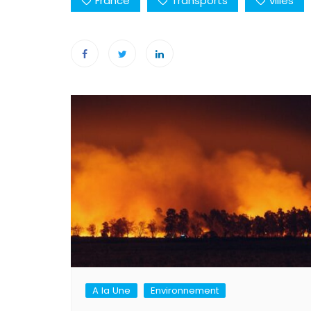
France
Transports
villes
Navigation
de
l’article
A la Une
Environnement