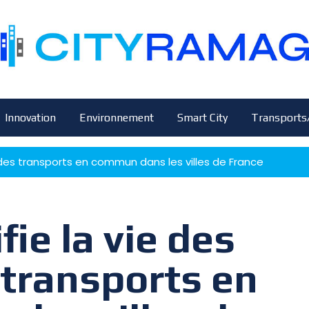
Innovation
Environnement
Smart City
Transports
s des transports en commun dans les villes de France
fie la vie des
transports en