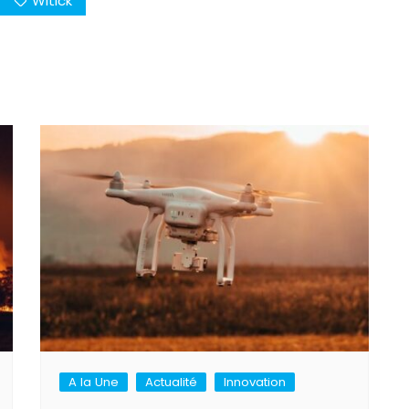
Witick
A la Une
Actualité
Innovation