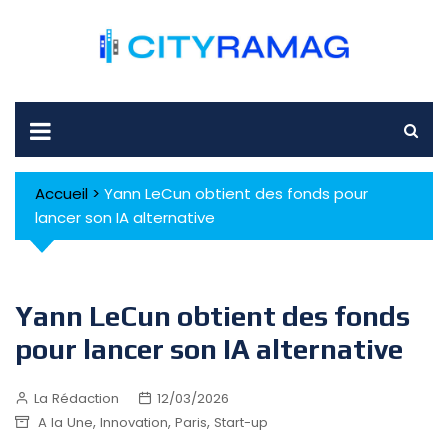
Skip
to
content
Accueil
>
Yann LeCun obtient des fonds pour
lancer son IA alternative
Yann LeCun obtient des fonds
pour lancer son IA alternative
La Rédaction
12/03/2026
,
,
,
A la Une
Innovation
Paris
Start-up